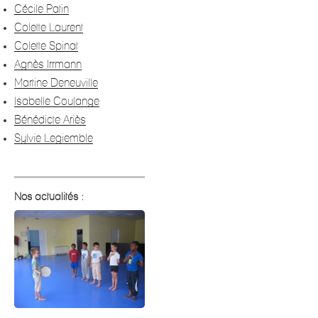
Cécile Patin
Colette Laurent
Colette Spinat
Agnès Irrmann
Martine Deneuville
Isabelle Coulange
Bénédicte Ariès
Sylvie Legiemble
Nos actualités :